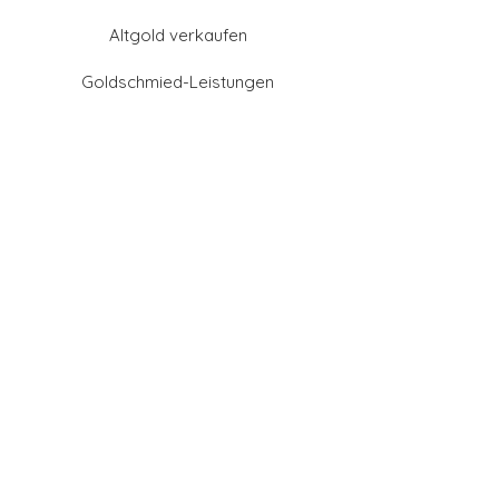
Altgold verkaufen
Goldschmied-Leistungen
Eheringe Farben
Eheringe aus Gold
Eheringe aus Tantal
Eheringe aus Platin
Eheringe aus Weißgold
Eheringe aus Gelbgold
Eheringe aus Sattgelb-
Gold