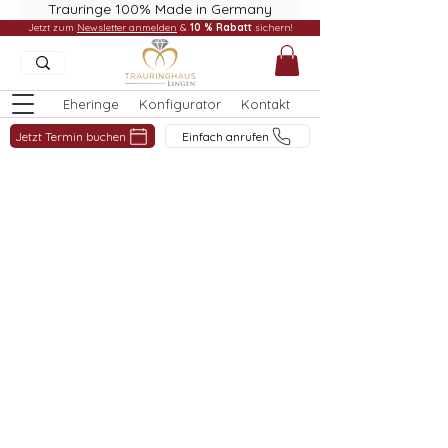
Trauringe 100% Made in Germany
Jetzt zum
Newsletter anmelden
&
10 % Rabatt
sichern!
Eheringe
Konfigurator
Kontakt
Jetzt Termin buchen
Einfach anrufen