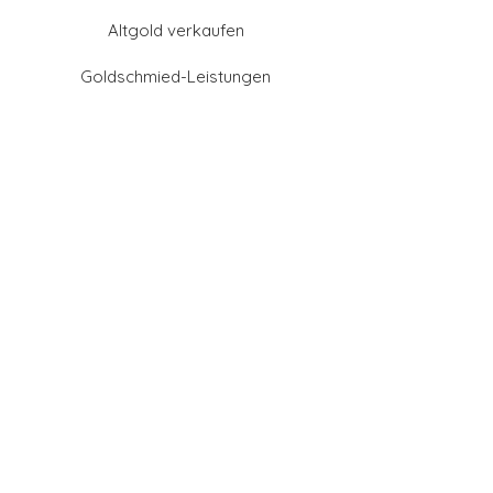
Altgold verkaufen
Goldschmied-Leistungen
Eheringe Farben
Eheringe aus Gold
Eheringe aus Tantal
Eheringe aus Platin
Eheringe aus Weißgold
Eheringe aus Gelbgold
Eheringe aus Sattgelb-
Gold