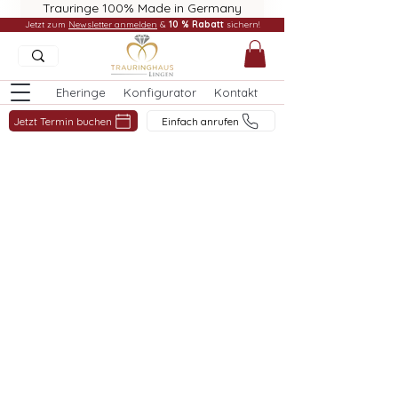
Trauringe 100% Made in Germany
Jetzt zum
Newsletter anmelden
&
10 % Rabatt
sichern!
Eheringe
Konfigurator
Kontakt
Jetzt Termin buchen
Einfach anrufen