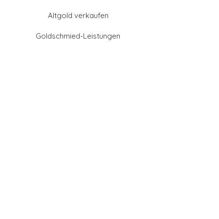
Altgold verkaufen
Goldschmied-Leistungen
Eheringe Farben
Eheringe aus Gold
Eheringe aus Tantal
Eheringe aus Platin
Eheringe aus Weißgold
Eheringe aus Gelbgold
Eheringe aus Sattgelb-
Gold