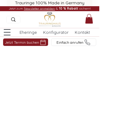
Trauringe 100% Made in Germany
Jetzt zum
Newsletter anmelden
&
10 % Rabatt
sichern!
Eheringe
Konfigurator
Kontakt
Jetzt Termin buchen
Einfach anrufen