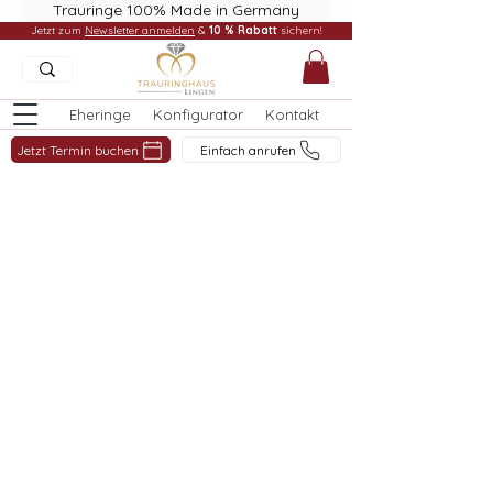
Trauringe 100% Made in Germany
Jetzt zum
Newsletter anmelden
&
10 % Rabatt
sichern!
Eheringe
Konfigurator
Kontakt
Jetzt Termin buchen
Einfach anrufen