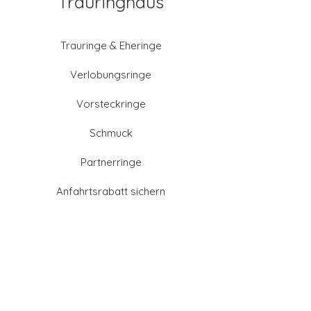
Trauringhaus
Trauringe & Eheringe
Verlobungsringe
Vorsteckringe
Schmuck
Partnerringe
Anfahrtsrabatt sichern
Altgold verkaufen
Goldschmied-Leistungen
Eheringe Farben