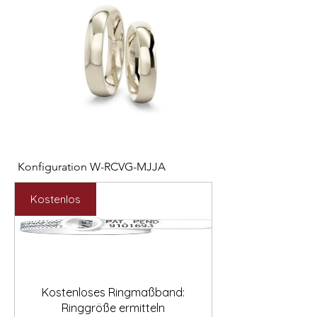

Konfiguration W-RCVG-MJJA
Konfiguration W-PP
Preis
Preis
2.531,00 €
2.127,00 €
Kostenlos
Kostenloses Ringmaßband:
Ringgröße ermitteln