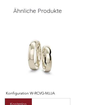
Ähnliche Produkte
Konfiguration W-RCVG-MJJA
Konfiguration W-PP
Preis
Preis
2.531,00 €
2.127,00 €
Kostenlos