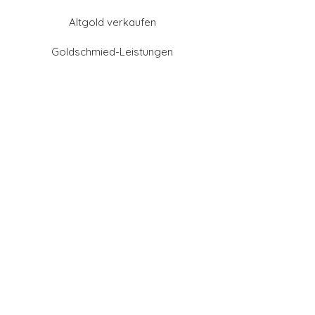
Altgold verkaufen
Goldschmied-Leistungen
Eheringe Farben
Eheringe aus Gold
Eheringe aus Tantal
Eheringe aus Platin
Eheringe aus Weißgold
Eheringe aus Gelbgold
Eheringe aus Sattgelb-
Gold