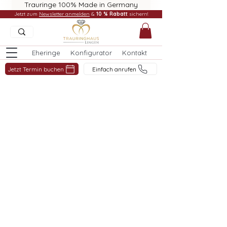
Trauringe 100% Made in Germany
Jetzt zum
Newsletter anmelden
&
10 % Rabatt
sichern!
Eheringe
Konfigurator
Kontakt
Jetzt Termin buchen
Einfach anrufen