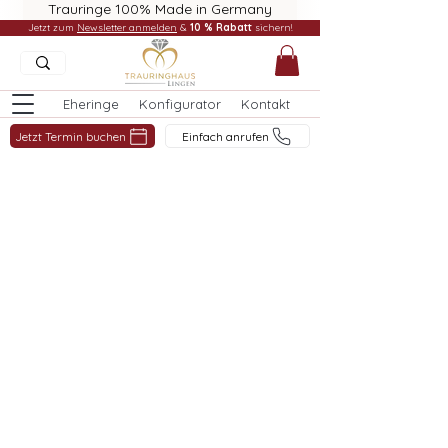
Trauringe 100% Made in Germany
Jetzt zum
Newsletter anmelden
&
10 % Rabatt
sichern!
Eheringe
Konfigurator
Kontakt
Jetzt Termin buchen
Einfach anrufen