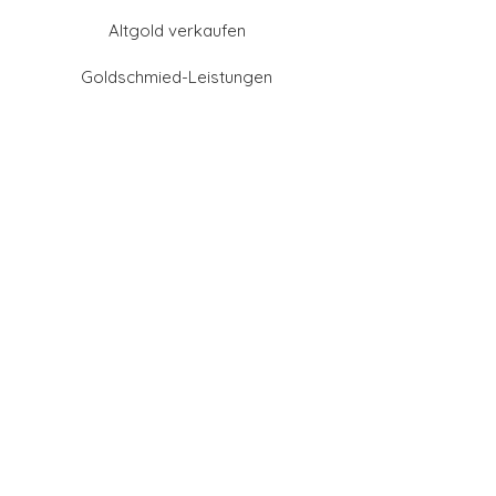
Altgold verkaufen
Goldschmied-Leistungen
Eheringe Farben
Eheringe aus Gold
Eheringe aus Tantal
Eheringe aus Platin
Eheringe aus Weißgold
Eheringe aus Gelbgold
Eheringe aus Sattgelb-
Gold