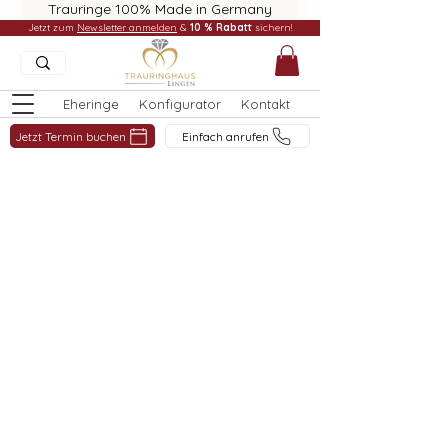
Trauringe 100% Made in Germany
Jetzt zum
Newsletter anmelden
&
10 % Rabatt
sichern!
Eheringe
Konfigurator
Kontakt
Jetzt Termin buchen
Einfach anrufen