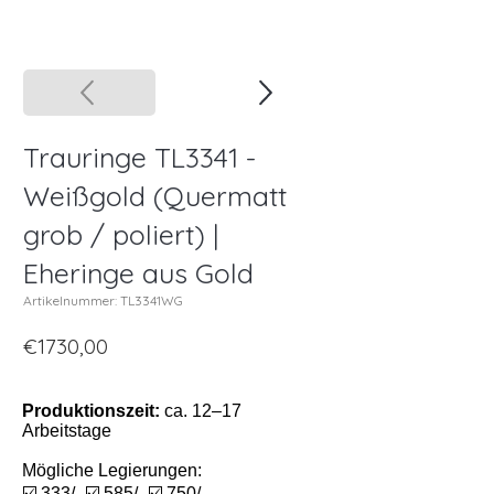
Trauringe TL3341 -
Weißgold (Quermatt
grob / poliert) |
Eheringe aus Gold
Artikelnummer: TL3341WG
€1730,00
Produktionszeit:
ca. 12–17
Arbeitstage
Mögliche Legierungen:
☑️ 333/- ☑️ 585/- ☑️ 750/-