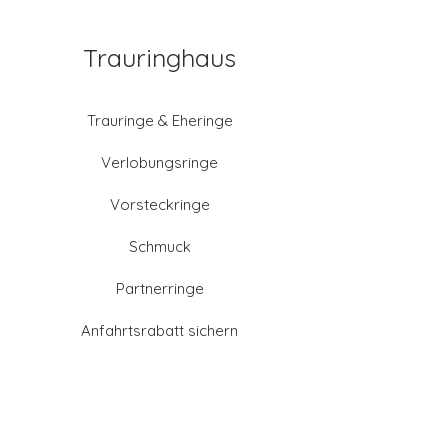
Trauringhaus
Trauringe & Eheringe
Verlobungsringe
Vorsteckringe
Schmuck
Partnerringe
Anfahrtsrabatt sichern
Altgold verkaufen
Goldschmied-Leistungen