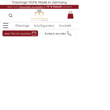
Trauringe 100% Made in Germany
Jetzt zum
Newsletter anmelden
&
10 % Rabatt
sichern!
Eheringe
Konfigurator
Kontakt
Jetzt Termin buchen
Einfach anrufen