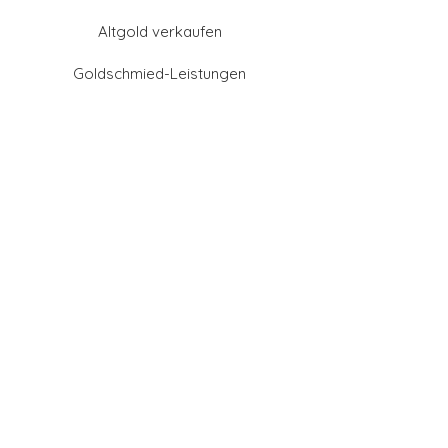
Altgold verkaufen
Goldschmied-Leistungen
Eheringe Farben
Eheringe aus Gold
Eheringe aus Tantal
Eheringe aus Platin
Eheringe aus Weißgold
Eheringe aus Gelbgold
Eheringe aus Sattgelb-
Gold