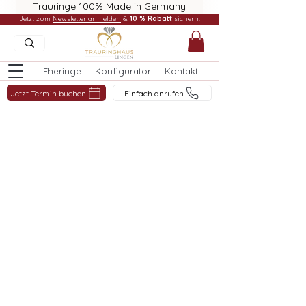
Trauringe 100% Made in Germany
Jetzt zum
Newsletter anmelden
&
10 % Rabatt
sichern!
Eheringe
Konfigurator
Kontakt
Jetzt Termin buchen
Einfach anrufen