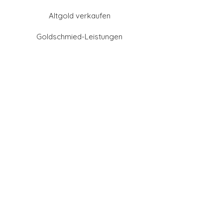
Altgold verkaufen
Goldschmied-Leistungen
Eheringe Farben
Eheringe aus Gold
Eheringe aus Tantal
Eheringe aus Platin
Eheringe aus Weißgold
Eheringe aus Gelbgold
Eheringe aus Sattgelb-
Gold