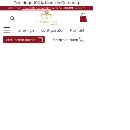
Trauringe 100% Made in Germany
Jetzt zum
Newsletter anmelden
&
10 % Rabatt
sichern!
Eheringe
Konfigurator
Kontakt
Jetzt Termin buchen
Einfach anrufen