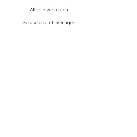
Altgold verkaufen
Goldschmied-Leistungen
Eheringe Farben
Eheringe aus Gold
Eheringe aus Tantal
Eheringe aus Platin
Eheringe aus Weißgold
Eheringe aus Gelbgold
Eheringe aus Sattgelb-
Gold