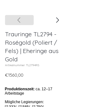
Trauringe TL2794 -
Roségold (Poliert /
Fels) | Eheringe aus
Gold
Artikelnummer: TL2794RS
€1560,00
Produktionszeit:
ca. 12–17
Arbeitstage
Mögliche Legierungen:
☑️ 333/- ☑️ 585/- ☑️ 750/-