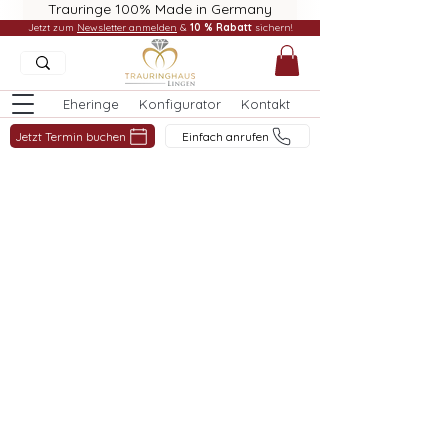
Trauringe 100% Made in Germany
Jetzt zum
Newsletter anmelden
&
10 % Rabatt
sichern!
Eheringe
Konfigurator
Kontakt
Jetzt Termin buchen
Einfach anrufen