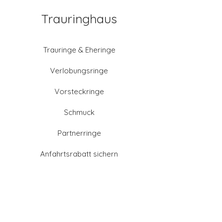
Trauringhaus
Trauringe & Eheringe
Verlobungsringe
Vorsteckringe
Schmuck
Partnerringe
Anfahrtsrabatt sichern
Altgold verkaufen
Goldschmied-Leistungen