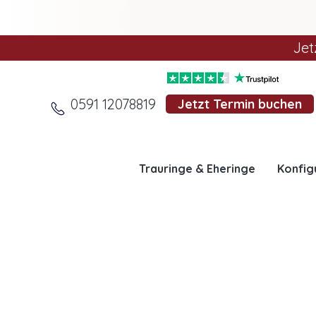
Jet
0591 12078819
Jetzt Termin buchen
Trauringe & Eheringe
Konfig