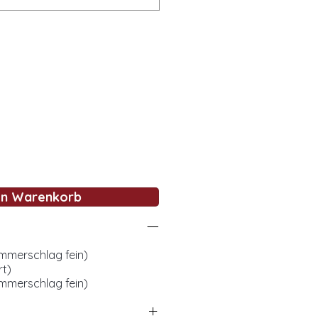
en Warenkorb
mmerschlag fein)
rt)
mmerschlag fein)