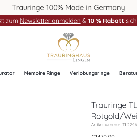
Trauringe 100% Made in Germany
zt zum
Newsletter anmelden
&
10 % Rabatt
sich
urator
Memoire Ringe
Verlobungsringe
Beratu
Trauringe TL
Rotgold/We
Artikelnummer: TL224