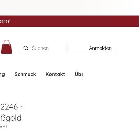
ern!
Anmelden
ng
Schmuck
Kontakt
Über uns
Ratgeber
2246 -
ißgold
6BRT