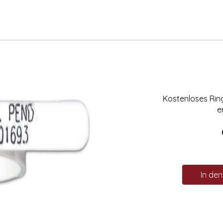
Kostenloses Ri
e
In de