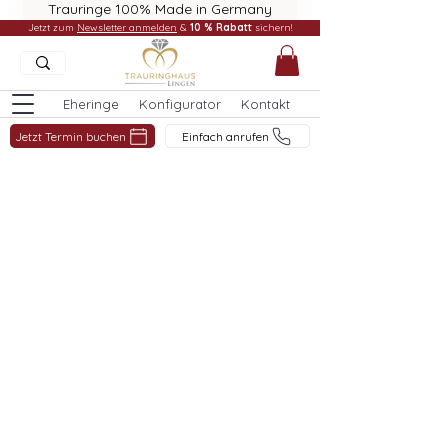
Trauringe 100% Made in Germany
Jetzt zum
Newsletter anmelden
&
10 % Rabatt
sichern!
Eheringe
Konfigurator
Kontakt
Jetzt Termin buchen
Einfach anrufen