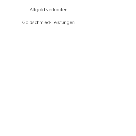
Altgold verkaufen
Goldschmied-Leistungen
Eheringe Farben
Eheringe aus Gold
Eheringe aus Tantal
Eheringe aus Platin
Eheringe aus Weißgold
Eheringe aus Gelbgold
Eheringe aus Sattgelb-
Gold