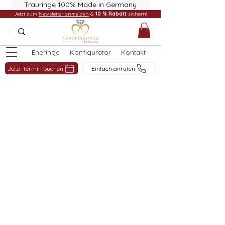
Trauringe 100% Made in Germany
Jetzt zum
Newsletter anmelden
&
10 % Rabatt
sichern!
Eheringe
Konfigurator
Kontakt
Jetzt Termin buchen
Einfach anrufen