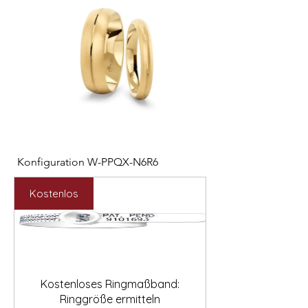

Konfiguration W-PPQX-N6R6
Konfiguration W-HC
Preis
Preis
2.127,00 €
1.121,00 €
Kostenlos
Kostenloses Ringmaßband:
Ringgröße ermitteln