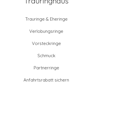
Trauringhaus
Trauringe & Eheringe
Verlobungsringe
Vorsteckringe
Schmuck
Partnerringe
Anfahrtsrabatt sichern
Altgold verkaufen
Goldschmied-Leistungen
Eheringe Farben