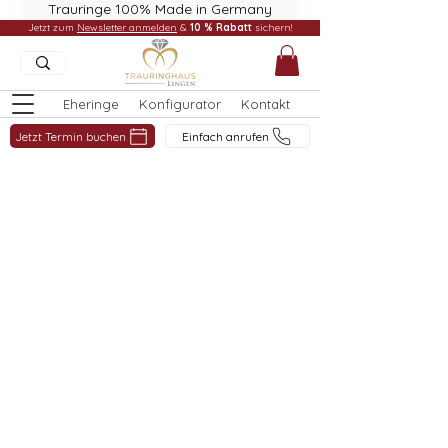
Trauringe 100% Made in Germany
Jetzt zum
Newsletter anmelden
&
10 % Rabatt
sichern!
Eheringe
Konfigurator
Kontakt
Jetzt Termin buchen
Einfach anrufen