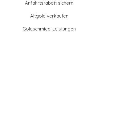
Anfahrtsrabatt sichern
Altgold verkaufen
Goldschmied-Leistungen
Eheringe Farben
Eheringe aus Gold
Eheringe aus Tantal
Eheringe aus Platin
Eheringe aus Weißgold
Eheringe aus Gelbgold
Eheringe aus Sattgelb-