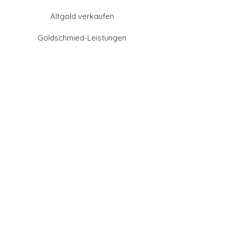
Altgold verkaufen
Goldschmied-Leistungen
Eheringe Farben
Eheringe aus Gold
Eheringe aus Tantal
Eheringe aus Platin
Eheringe aus Weißgold
Eheringe aus Gelbgold
Eheringe aus Sattgelb-
Gold