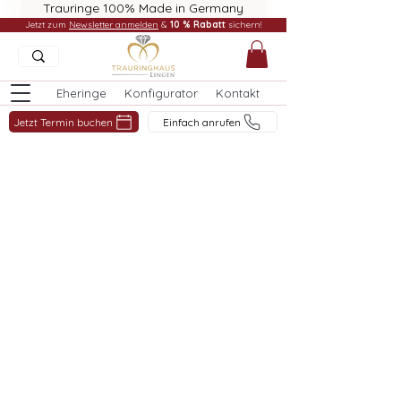
Trauringe 100% Made in Germany
Jetzt zum
Newsletter anmelden
&
10 % Rabatt
sichern!
Eheringe
Konfigurator
Kontakt
Jetzt Termin buchen
Einfach anrufen