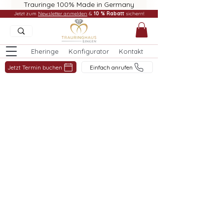
Trauringe 100% Made in Germany
Jetzt zum
Newsletter anmelden
&
10 % Rabatt
sichern!
Eheringe
Konfigurator
Kontakt
Jetzt Termin buchen
Einfach anrufen