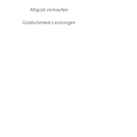
Altgold verkaufen
Goldschmied-Leistungen
Eheringe Farben
Eheringe aus Gold
Eheringe aus Tantal
Eheringe aus Platin
Eheringe aus Weißgold
Eheringe aus Gelbgold
Eheringe aus Sattgelb-
Gold