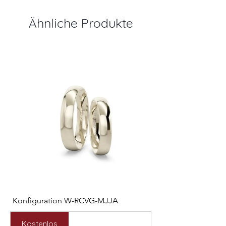
Ähnliche Produkte
Konfiguration W-RCVG-MJJA
Konfiguration W-PP
Preis
Preis
2.531,00 €
2.127,00 €
Kostenlos