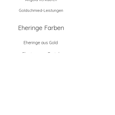
Goldschmied-Leistungen
Eheringe Farben
Eheringe aus Gold
Eheringe aus Tantal
Eheringe aus Platin
Eheringe aus Weißgold
Eheringe aus Gelbgold
Eheringe aus Sattgelb-
Gold