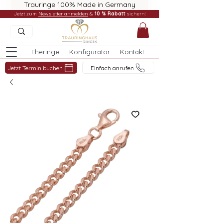
Trauringe 100% Made in Germany
Jetzt zum
Newsletter anmelden
&
10 % Rabatt
sichern!
Eheringe
Konfigurator
Kontakt
Jetzt Termin buchen
Einfach anrufen