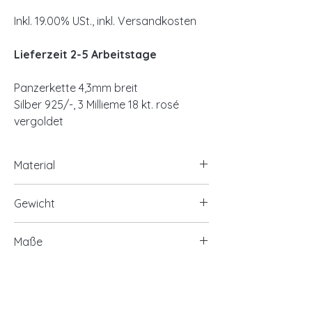
Inkl. 19.00% USt., inkl. Versandkosten
Lieferzeit 2-5 Arbeitstage
Panzerkette 4,3mm breit
Silber 925/-, 3 Millieme 18 kt. rosé
vergoldet
Material
Silber 925/-, 3 Millieme 18 kt. rosé
Gewicht
vergoldet
ca. 18,00 Gramm bis 20,00 Gramm
Maße
ca. 4,3mm breit
Länge 38cm/40cm