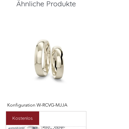
Ähnliche Produkte
Konfiguration W-RCVG-MJJA
Konfiguration W-PP
Preis
Preis
2.531,00 €
2.127,00 €
Kostenlos