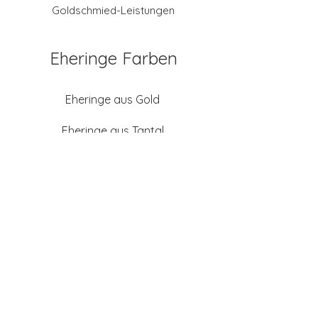
Goldschmied-Leistungen
Eheringe Farben
Eheringe aus Gold
Eheringe aus Tantal
Eheringe aus Platin
Eheringe aus Weißgold
Eheringe aus Gelbgold
Eheringe aus Sattgelb-
Gold
Eheringe aus Chamois