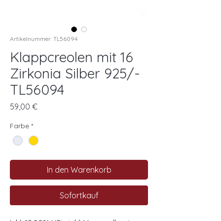
Artikelnummer: TL56094
Klappcreolen mit 16
Zirkonia Silber 925/-
TL56094
Preis
59,00 €
Farbe
*
In den Warenkorb
Sofortkauf