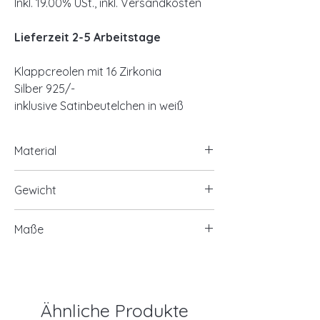
Inkl. 19.00% USt., inkl. Versandkosten
Lieferzeit 2-5 Arbeitstage
Klappcreolen mit 16 Zirkonia
Silber 925/-
inklusive Satinbeutelchen in weiß
Material
925/- Silber, rhodiniert
Gewicht
optional 925/- Silber, vergoldet
16 Zirkonia
ca. 2,90 Gramm
Maße
Ø ca. 15mm
Breite ca. 3mm
Ähnliche Produkte