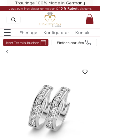
Trauringe 100% Made in Germany
Jetzt zum
Newsletter anmelden
&
10 % Rabatt
sichern!
Eheringe
Konfigurator
Kontakt
Jetzt Termin buchen
Einfach anrufen