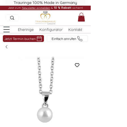
Trauringe 100% Made in Germany
Jetzt zum
Newsletter anmelden
&
10 % Rabatt
sichern!
Eheringe
Konfigurator
Kontakt
Jetzt Termin buchen
Einfach anrufen