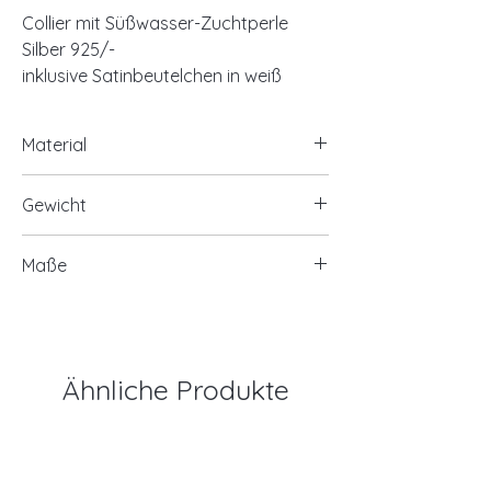
Collier mit Süßwasser-Zuchtperle
Silber 925/-
inklusive Satinbeutelchen in weiß
Material
925/- Silber, rhodiniert
Gewicht
Süßwasser-Zuchtperle
ca. 3,50 Gramm
Maße
Süßwasser-Zuchtperle Ø ca. 7mm
Ankerkette ca. 1,6 mm breit
Länge ca. 45 cm mit Zwischenöse auf
40 cm
Ähnliche Produkte