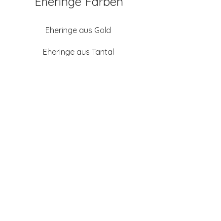
Eheringe Farben
Eheringe aus Gold
Eheringe aus Tantal
Eheringe aus Platin
Eheringe aus Weißgold
Eheringe aus Gelbgold
Eheringe aus Sattgelb-
Gold
Eheringe aus Chamois
(Altweißgold)
Freundschaftsringe aus
Silber